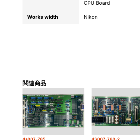
CPU Board
Works width
Nikon
関連商品
4s007-785
4S007-760-2