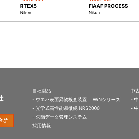
RTEX5
FIAAF PROCESS
Nikon
Nikon
自社製品
中
ウエハ表面異物検査装置 WiNシリーズ
中
光学式高性能顕微鏡 NRS2000
中
欠陥データ管理システム
合せ
採用情報