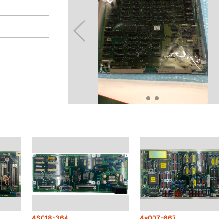
4S018-364
4s007-667