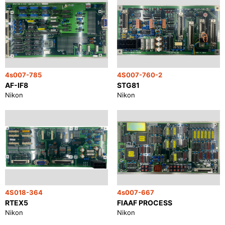
4s007-785
4S007-760-2
AF-IF8
STG81
Nikon
Nikon
4S018-364
4s007-667
RTEX5
FIAAF PROCESS
Nikon
Nikon