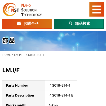
お問合せ
部品検索
部品
HOME
>
LM.I/F ４S018-214-1
LM.I/F
Parts Number
４S018-214-1
Parts Description
４S018-214-1 B
Works width
Nikon