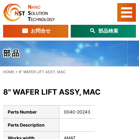
お問合せ
部品検索
部品
HOME
>
8″ WAFER LIFT ASSY, MAC
8" WAFER LIFT ASSY, MAC
Parts Number
0040-20243
Parts Description
Works width
AMAT