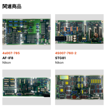
関連商品
4s007-785
4S007-760-2
AF-IF8
STG81
Nikon
Nikon