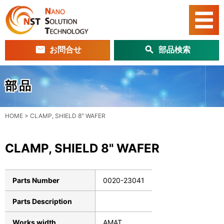
お問合せ
部品検索
部品
HOME
>
CLAMP, SHIELD 8″ WAFER
CLAMP, SHIELD 8" WAFER
Parts Number
0020-23041
Parts Description
Works width
AMAT