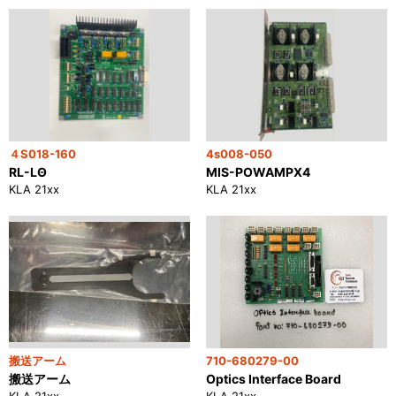
４S018-160
4s008-050
RL-LΘ
MIS-POWAMPX4
KLA 21xx
KLA 21xx
搬送アーム
710-680279-00
搬送アーム
Optics Interface Board