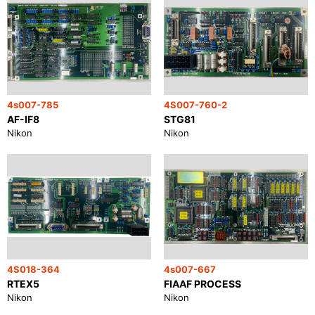
4s007-785
4S007-760-2
AF-IF8
STG81
Nikon
Nikon
4S018-364
4s007-667
RTEX5
FIAAF PROCESS
Nikon
Nikon