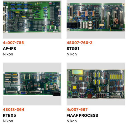
4s007-785
4S007-760-2
AF-IF8
STG81
Nikon
Nikon
4S018-364
4s007-667
RTEX5
FIAAF PROCESS
Nikon
Nikon