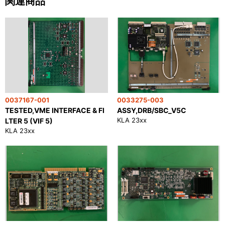
関連商品
0037167-001
0033275-003
TESTED,VME INTERFACE & FI
ASSY,DRB/SBC_V5C
KLA 23xx
LTER 5 (VIF 5)
KLA 23xx