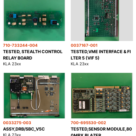
710-733244-004
0037167-001
TESTED, STEALTH CONTROL
TESTED,VME INTERFACE & FI
RELAY BOARD
LTER 5 (VIF 5)
KLA 23xx
KLA 23xx
0033275-003
700-695530-002
ASSY,DRB/SBC_V5C
TESTED,SENSOR MODULE,80
KLA 23xx
0MPX,BLAZER