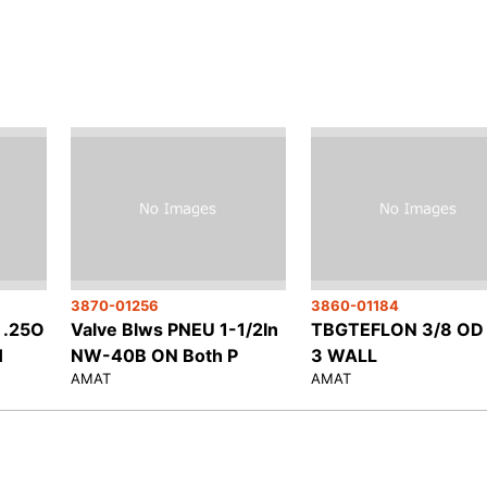
3870-01256
3860-01184
 .25O
Valve Blws PNEU 1-1/2In
TBGTEFLON 3/8 OD 
H
NW-40B ON Both P
3 WALL
AMAT
AMAT