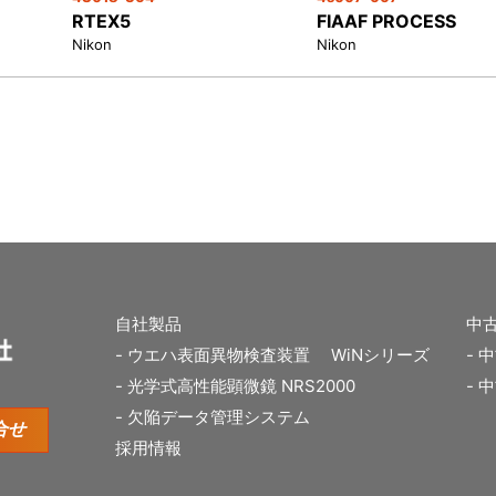
RTEX5
FIAAF PROCESS
Nikon
Nikon
自社製品
中
ウエハ表面異物検査装置 WiNシリーズ
中
光学式高性能顕微鏡 NRS2000
中
欠陥データ管理システム
合せ
採用情報