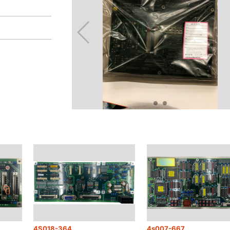
4S018-364
4s007-667