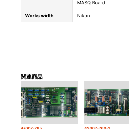
MASQ Board
Works width
Nikon
関連商品
4s007-785
4S007-760-2