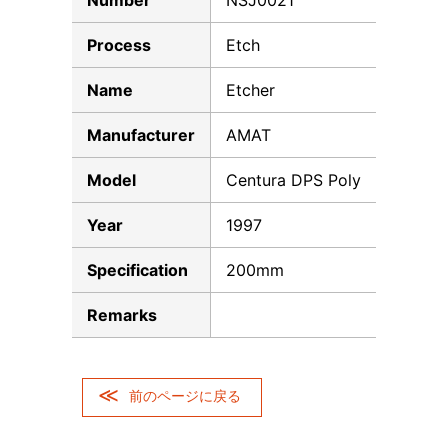
Number
NSJ0021
Process
Etch
Name
Etcher
Manufacturer
AMAT
Model
Centura DPS Poly
Year
1997
Specification
200mm
Remarks
前のページに戻る