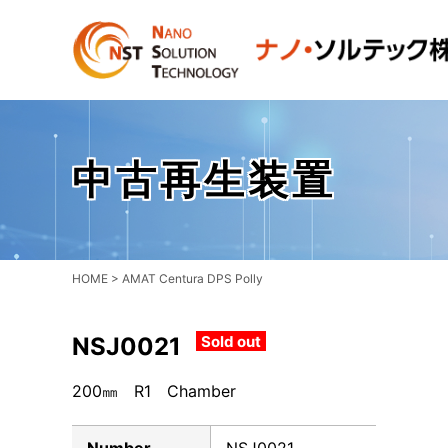
中古再生装置
HOME
>
AMAT Centura DPS Polly
NSJ0021
Sold out
200㎜ R1 Chamber