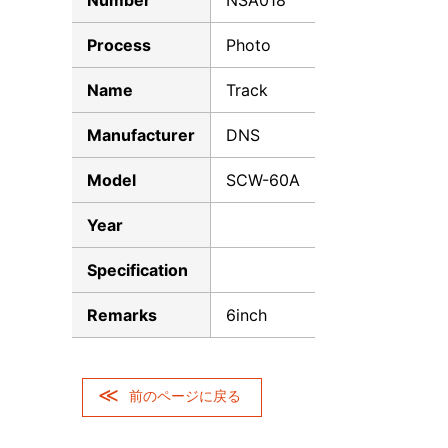
Number
NSA018
Process
Photo
Name
Track
Manufacturer
DNS
Model
SCW-60A
Year
Specification
Remarks
6inch
前のページに戻る