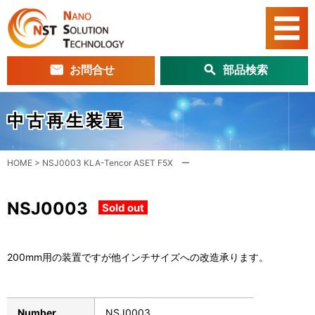
お問合せ
部品検索
中古再生装置
HOME
>
NSJ0003 KLA-Tencor ASET F5X ー
NSJ0003
Sold out
200mm用の装置ですが他インチサイズへの改造承ります。
Number
NSJ0003