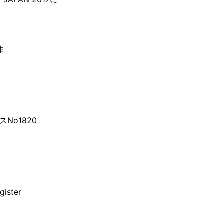
非
No1820
ister