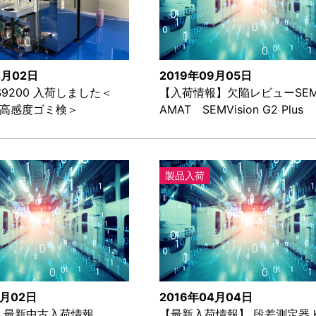
2月02日
2019年09月05日
 LS9200 入荷しました＜
【入荷情報】欠陥レビューS
用高感度ゴミ検＞
AMAT SEMVision G2 Plus
製品入荷
2月02日
2016年04月04日
】最新中古入荷情報
【最新入荷情報】 段差測定器 K