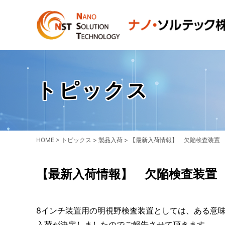
トピックス
HOME
>
トピックス
>
製品入荷
>
【最新入荷情報】 欠陥検査装置 K
【最新入荷情報】 欠陥検査装置 K
8インチ装置用の明視野検査装置としては、ある意味完成形
入荷が決定しましたのでご報告させて頂きます。